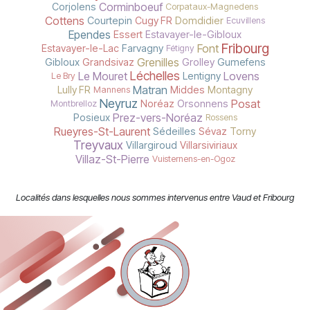
Corminboeuf
Corjolens
Corpataux-Magnedens
Cottens
Courtepin
Cugy FR
Domdidier
Ecuvillens
Ependes
Essert
Estavayer-le-Gibloux
Fribourg
Font
Estavayer-le-Lac
Farvagny
Fétigny
Grenilles
Gibloux
Grandsivaz
Grolley
Gumefens
Léchelles
Le Mouret
Lovens
Lentigny
Le Bry
Matran
Lully FR
Middes
Montagny
Mannens
Neyruz
Posat
Noréaz
Orsonnens
Montbrelloz
Prez-vers-Noréaz
Posieux
Rossens
Rueyres-St-Laurent
Sédeilles
Sévaz
Torny
Treyvaux
Villargiroud
Villarsiviriaux
Villaz-St-Pierre
Vuisternens-en-Ogoz
Localités dans lesquelles nous sommes intervenus entre Vaud et Fribourg